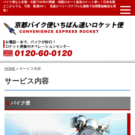
バイク便なら京都・大阪で35年の実績・信頼のオート急送ロケット便へ！日本全国
どこからでも、引取・配達OK！ 迅速かつリーズナブルな価格で全国緊急輸送を実
現！
HOME
»
サービス内容
サービス内容
バイク便